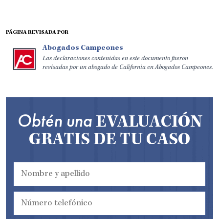
PÁGINA REVISADA POR
Abogados Campeones
Las declaraciones contenidas en este documento fueron
revisadas por un abogado de California en Abogados Campeones.
Obtén una
EVALUACIÓN
GRATIS DE TU CASO
U
n
t
i
t
N
l
ú
e
m
d
e
*