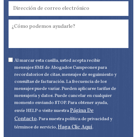
r
D
o
i
t
r
e
e
l
c
e
¿
c
f
C
i
ó
ó
ó
n
m
n
i
o
d
c
p
e
o
o
c
*
d
o
e
r
C
m
r
U
A
o
Al marcar esta casilla, usted acepta recibir
e
n
P
s
o
t
T
mensajes SMS de Abogados Campeones para
a
e
i
C
y
l
t
recordatorios de citas, mensajes de seguimiento y
H
u
e
l
A
d
c
consultas de facturación. La frecuencia de los
e
a
t
d
r
mensajes puede variar. Pueden aplicarse tarifas de
r
*
l
ó
mensajería y datos. Puede cancelar en cualquier
e
n
?
i
momento enviando STOP. Para obtener ayuda,
*
c
o
Página De
envíe HELP o visite nuestra
*
Contacto
. Para nuestra política de privacidad y
Haga Clic Aquí
términos de servicio,
.