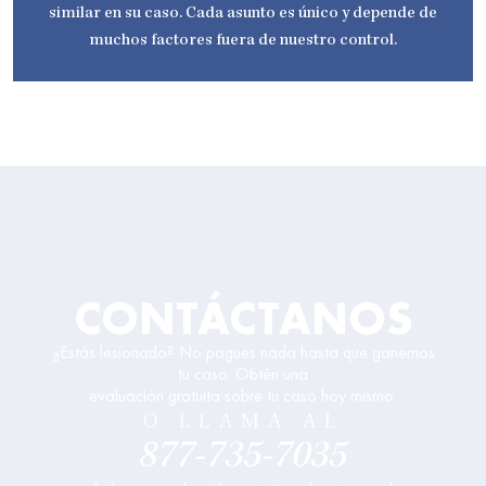
similar en su caso. Cada asunto es único y depende de
muchos factores fuera de nuestro control.
CONTÁCTANOS
¿Estás lesionado? No pagues nada hasta que ganemos
tu caso. Obtén una
evaluación gratuita sobre tu caso hoy mismo.
O LLAMA AL
877-735-7035