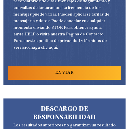
l
t
recordatorios de citas, mensajes de seguimiento y
H
u
e
l
A
d
c
consultas de facturación. La frecuencia de los
e
a
t
d
r
mensajes puede variar. Pueden aplicarse tarifas de
r
*
l
ó
mensajería y datos. Puede cancelar en cualquier
e
n
?
i
momento enviando STOP. Para obtener ayuda,
*
c
o
envíe HELP o visite nuestra
Página de Contacto
.
*
Para nuestra política de privacidad y términos de
servicio,
haga clic aquí
.
DESCARGO DE
RESPONSABILIDAD
Los resultados anteriores no garantizan un resultado