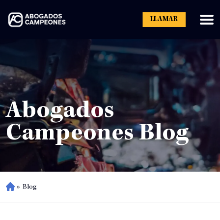
LLAMAR
Abogados
Campeones Blog
»
Blog
H
o
m