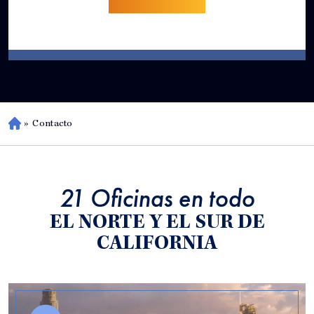
»
Contacto
H
o
m
e
21 Oficinas en todo
EL NORTE Y EL SUR DE
CALIFORNIA