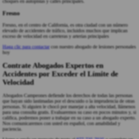
choques en autopistas y calles principales.
Fresno
Fresno, en el centro de California, es otra ciudad con un número
elevado de accidentes de tráfico, incluidos muchos que implican
exceso de velocidad en carreteras y arterias principales
Haga clic para contactar
con nuestro
abogado de lesiones personales
hoy
Contrate Abogados Expertos en
Accidentes por Exceder el Límite de
Velocidad
Abogados Campeones defiende los derechos de todas las personas
que hayan sido lastimadas por el descuido o la imprudencia de otras
personas. Si alguien le chocó por manejar a alta velocidad, llámenos
para una consulta gratis. Evaluaremos su caso en pocos minutos y, si
califica, podremos poner a trabajar en su caso a un abogado experto.
Nos comunicaremos con usted en español, con amabilidad y
paciencia.