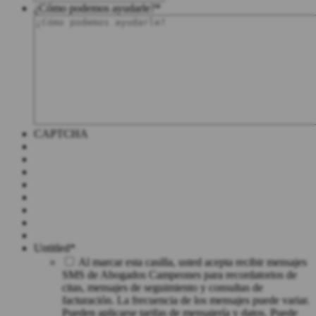
¿Cómo podemos ayudarle?
*
CAPTCHA
Untitled
*
Al marcar esta casilla, usted acepta recibir mensajes
SMS de Abogados Campeones para recordatorios de
citas, mensajes de seguimiento y consultas de
facturación. La frecuencia de los mensajes puede variar.
Pueden aplicarse tarifas de mensajería y datos. Puede