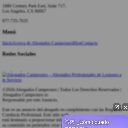
1880 Century Park East, Suite 717,
Los Angeles, CA 90067
877-735-7035
Menú
Inicio
Acerca de Abogados Campeones
Blog
Contacto
Redes Sociales
©2026 Abogados Campeones | Todos Los Derechos Reservados |
Abogados Campeones es
Responsable por este Anuncio.
Este es un anuncio del abogado en cumplimiento con las Reglas de
Conducta Profesional. Este sitio web
está destinado a proporcionar información general. Este sitio web y
👋🏼 ¿Cómo puedo
su contenido no pretenden crear una