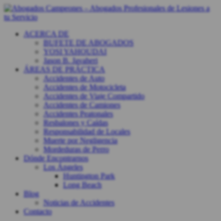
ACERCA DE
BUFETE DE ABOGADOS
YOSI YAHOUDAI
Jason B. Javaheri
ÁREAS DE PRÁCTICA
Accidentes de Auto
Accidentes de Motocicleta
Accidentes de Viaje Compartido
Accidentes de Camiones
Accidentes Peatonales
Resbalones y Caídas
Responsabilidad de Locales
Muerte por Negligencia
Mordeduras de Perro
Dónde Encontrarnos
Los Ángeles
Huntington Park
Long Beach
Blog
Noticias de Accidentes
Contacto