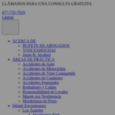
LLÁMANOS PARA UNA CONSULTA GRATUITA
877-735-7035
Llamar
ACERCA DE
BUFETE DE ABOGADOS
YOSI YAHOUDAI
Jason B. Javaheri
ÁREAS DE PRÁCTICA
Accidentes de Auto
Accidentes de Motocicleta
Accidentes de Viaje Compartido
Accidentes de Camiones
Accidentes Peatonales
Resbalones y Caídas
Responsabilidad de Locales
Muerte por Negligencia
Mordeduras de Perro
Dónde Encontrarnos
Los Ángeles
Huntington Park