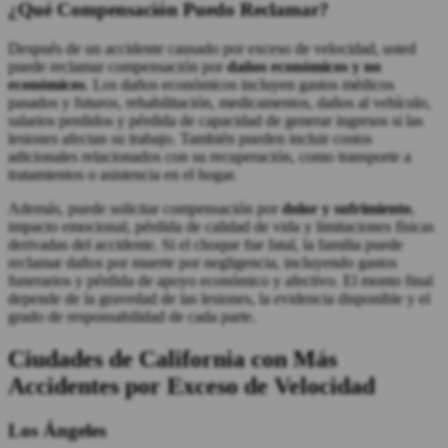
¿Qué Compensación Puedo Reclamar?
Después de un accidente causado por exceso de velocidad, usted
puede reclamar compensación por
daños económicos y no
económicos
. Los daños económicos incluyen gastos médicos
pasados y futuros, rehabilitación, medicamentos, daños al vehículo,
salarios perdidos y pérdida de capacidad de generar ingresos si las
lesiones afectan su trabajo. También pueden incluir costos
adicionales relacionados con su recuperación, como transporte a
tratamientos o asistencia en el hogar.
Además, puede solicitar compensación por
dolor y sufrimiento
,
impacto emocional, pérdida de calidad de vida y limitaciones físicas
derivadas del accidente. Si el choque fue fatal, la familia puede
reclamar daños por muerte por negligencia, incluyendo gastos
funerarios y pérdida de apoyo económico y afectivo. El monto final
depende de la gravedad de las lesiones, la evidencia disponible y el
grado de responsabilidad de cada parte.
Ciudades de California con Más
Accidentes por Exceso de Velocidad
Los Ángeles