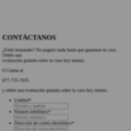
CONTÁCTANOS
¿Estás lesionado? No pagues nada hasta que ganemos tu caso.
Obtén una
evaluación gratuita sobre tu caso hoy mismo.
O Llama al
877-735-7035
y obtén una evaluación gratuita sobre tu caso hoy mismo.
Untitled
*
Número telefónico
*
Dirección de correo electrónico
*