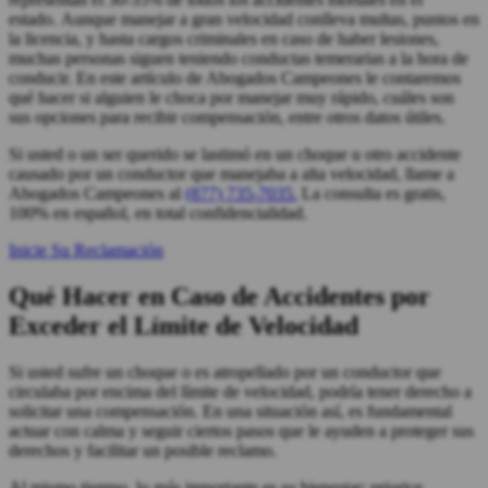
estado. Aunque manejar a gran velocidad conlleva multas, puntos en
la licencia, y hasta cargos criminales en caso de haber lesiones,
muchas personas siguen teniendo conductas temerarias a la hora de
conducir. En este artículo de Abogados Campeones le contaremos
qué hacer si alguien le choca por manejar muy rápido, cuáles son
sus opciones para recibir compensación, entre otros datos útiles.
Si usted o un ser querido se lastimó en un choque u otro accidente
causado por un conductor que manejaba a alta velocidad, llame a
Abogados Campeones al
(877) 735-7035.
La consulta es gratis,
100% en español, en total confidencialidad.
Inicie Su Reclamación
Qué Hacer en Caso de Accidentes por
Exceder el Límite de Velocidad
Si usted sufre un choque o es atropellado por un conductor que
circulaba por encima del límite de velocidad, podría tener derecho a
solicitar una compensación. En una situación así, es fundamental
actuar con calma y seguir ciertos pasos que le ayuden a proteger sus
derechos y facilitar un posible reclamo.
Al mismo tiempo, lo más importante es su bienestar: priorice