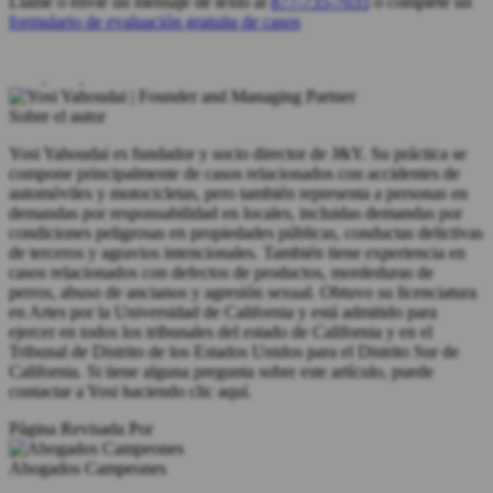
Llame o envíe un mensaje de texto al
877-735-7035
o complete un
formulario de evaluación gratuita de casos
Sobre el autor
Yosi Yahoudai es fundador y socio director de J&Y. Su práctica se
compone principalmente de casos relacionados con accidentes de
automóviles y motocicletas, pero también representa a personas en
demandas por responsabilidad en locales, incluidas demandas por
condiciones peligrosas en propiedades públicas, conductas delictivas
de terceros y agravios intencionales. También tiene experiencia en
casos relacionados con defectos de productos, mordeduras de
perros, abuso de ancianos y agresión sexual. Obtuvo su licenciatura
en Artes por la Universidad de California y está admitido para
ejercer en todos los tribunales del estado de California y en el
Tribunal de Distrito de los Estados Unidos para el Distrito Sur de
California. Si tiene alguna pregunta sobre este artículo, puede
contactar a Yosi haciendo clic aquí.
Página Revisada Por
Abogados Campeones