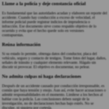
Llame a la policía y deje constancia oficial
Es fundamental que las autoridades acudan y elaboren un reporte del
accidente. Cuando hay conducción a exceso de velocidad, el
informe policial puede registrar indicios de imprudencia o
infracción. Ese documento sirve como respaldo objetivo de lo
ocurrido y evita que el hecho quede solo en versiones
contrapuestas.
Reúna información
Si su estado lo permite, obtenga datos del conductor, placa del
vehículo, seguro y contacto de testigos. Tome fotos del lugar, daños,
señales de tránsito y cualquier elemento relevante. Hágalo sin
discutir ni provocar. El objetivo es documentar, no pelear.
No admita culpas ni haga declaraciones
Después de un accidente causado por conducción irresponsable, es
común que haya tensión y enojo. Aun así, evite hacer acusaciones o
admitir responsabilidades en el momento. Limítese a los hechos al
hablar con la policía. Las conclusiones deben surgir de la
investigación, no de declaraciones hechas bajo estrés. No se
disculpe, ni siquiera por cortesía.