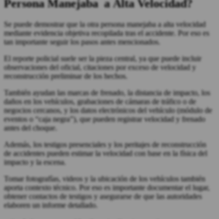
Persona Manejaba
a Alta Velocidad?
Se puede demostrar que la otra persona manejaba a alta velocidad
mediante evidencia objetiva recopilada tras el accidente. Por eso es
tan importante seguir los pasos antes mencionados.
El reporte policial suele ser la pieza central, ya que puede incluir
observaciones del oficial, citaciones por exceso de velocidad y
reconstrucción preliminar de los hechos.
También ayudan las marcas de frenado, la distancia de impacto, los
daños en los vehículos, grabaciones de cámaras de tráfico o de
negocios cercanos, y los datos electrónicos del vehículo (módulo de
eventos o “caja negra”), que pueden registrar velocidad y frenado
antes del choque.
Además, los testigos presenciales y los peritajes de reconstrucción
de accidentes pueden estimar la velocidad con base en la física del
impacto y la escena.
Tomar fotografías, videos y la ubicación de los vehículos también
aporta contexto técnico. Por eso es importante documentar el lugar,
obtener contactos de testigos y asegurarse de que las autoridades
elaboren un informe detallado.