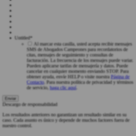
Untitled
*
Al marcar esta casilla, usted acepta recibir mensajes
SMS de Abogados Campeones para recordatorios de
citas, mensajes de seguimiento y consultas de
facturación. La frecuencia de los mensajes puede variar.
Pueden aplicarse tarifas de mensajería y datos. Puede
cancelar en cualquier momento enviando STOP. Para
obtener ayuda, envíe HELP o visite nuestra
Página de
Contacto
. Para nuestra política de privacidad y términos
de servicio,
haga clic aquí
.
Descargo de responsabilidad
Los resultados anteriores no garantizan un resultado similar en su
caso. Cada asunto es único y depende de muchos factores fuera de
nuestro control.