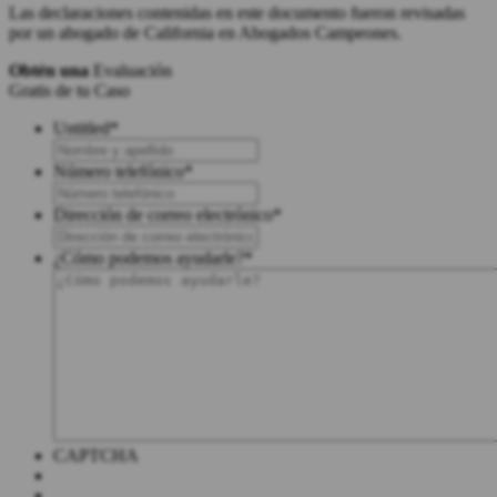
Las declaraciones contenidas en este documento fueron revisadas
por un abogado de California en Abogados Campeones.
Obtén una
Evaluación
Gratis de tu Caso
Untitled
*
Número telefónico
*
Dirección de correo electrónico
*
¿Cómo podemos ayudarle?
*
CAPTCHA