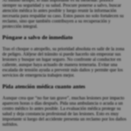
siempre su seguridad y su salud. Procure ponerse a salvo, buscar
atención médica lo antes posible y luego reunir la información
necesaria para respaldar su caso. Estos pasos no solo fortalecen su
reclamo, sino que también contribuyen a su recuperación y
protección integral.
Póngase a salvo de inmediato
Tras el choque o atropello, su prioridad absoluta es salir de la zona
de peligro. Aléjese del tránsito si puede hacerlo sin empeorar sus
lesiones y busque un lugar seguro. No confronte al conductor en
caliente, aunque haya actuado de manera temeraria. Evitar una
escalada de tensión ayuda a prevenir más daños y permite que los
servicios de emergencia trabajen mejor.
Pida atención médica cuanto antes
Aunque crea que “no fue tan grave”, muchas lesiones por impacto
aparecen horas o días después. Pida una ambulancia o acuda a un
centro médico lo antes posible. La evaluación médica protege su
salud y deja constancia profesional de las lesiones. Esto es muy
importante si luego del accidente presenta un reclamo por los daños
sufridos.