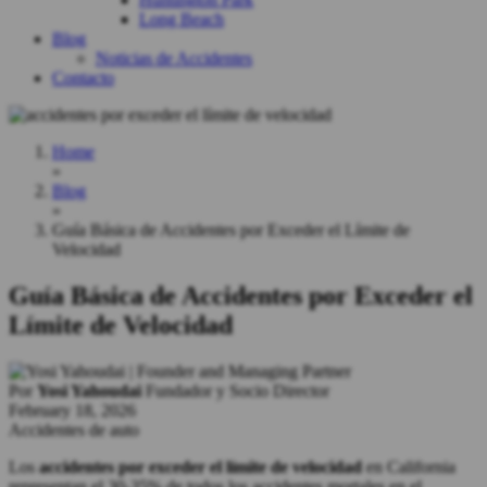
Long Beach
Blog
Noticias de Accidentes
Contacto
Home
»
Blog
»
Guía Básica de Accidentes por Exceder el Límite de
Velocidad
Guía Básica de Accidentes por Exceder el
Límite de Velocidad
Por
Yosi Yahoudai
Fundador y Socio Director
February 18, 2026
Accidentes de auto
Los
accidentes por exceder el límite de velocidad
en California
representan el 30-35% de todos los accidentes mortales en el