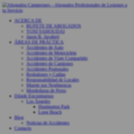
ACERCA DE
BUFETE DE ABOGADOS
YOSI YAHOUDAI
Jason B. Javaheri
ÁREAS DE PRÁCTICA
Accidentes de Auto
Accidentes de Motocicleta
Accidentes de Viaje Compartido
Accidentes de Camiones
Accidentes Peatonales
Resbalones y Caídas
Responsabilidad de Locales
Muerte por Negligencia
Mordeduras de Perro
Dónde Encontrarnos
Los Ángeles
Huntington Park
Long Beach
Blog
Noticias de Accidentes
Contacto