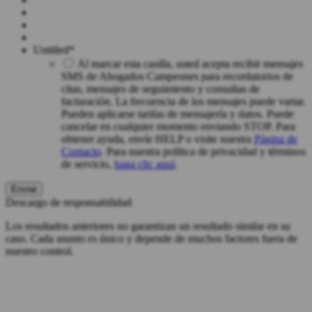
Untitled
*
Al marcar esta casilla, usted acepta recibir mensajes
SMS de Abogados Campeones para recordatorios de
citas, mensajes de seguimiento y consultas de
facturación. La frecuencia de los mensajes puede variar.
Pueden aplicarse tarifas de mensajería y datos. Puede
cancelar en cualquier momento enviando STOP. Para
obtener ayuda, envíe HELP o visite nuestra
Página de
Contacto
. Para nuestra política de privacidad y términos
de servicio,
haga clic aquí
.
Descargo de responsabilidad
Los resultados anteriores no garantizan un resultado similar en su
caso. Cada asunto es único y depende de muchos factores fuera de
nuestro control.