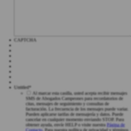
CAPTCHA
Untitled
*
Al marcar esta casilla, usted acepta recibir mensajes
SMS de Abogados Campeones para recordatorios de
citas, mensajes de seguimiento y consultas de
facturación. La frecuencia de los mensajes puede variar.
Pueden aplicarse tarifas de mensajería y datos. Puede
cancelar en cualquier momento enviando STOP. Para
obtener ayuda, envíe HELP o visite nuestra
Página de
Contacto
. Para nuestra política de privacidad y términos