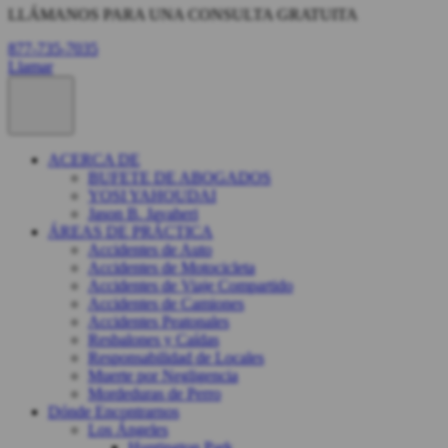
LLÁMANOS PARA UNA CONSULTA GRATUITA
877-735-7035
Llamar
ACERCA DE
BUFETE DE ABOGADOS
YOSI YAHOUDAI
Jason B. Javaheri
ÁREAS DE PRÁCTICA
Accidentes de Auto
Accidentes de Motocicleta
Accidentes de Viaje Compartido
Accidentes de Camiones
Accidentes Peatonales
Resbalones y Caídas
Responsabilidad de Locales
Muerte por Negligencia
Mordeduras de Perro
Dónde Encontrarnos
Los Ángeles
Huntington Park