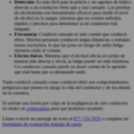
Detección
: Es más fácil para la policía y los agentes de tráfico
detectar a un conductor ebrio que a uno cansado. Las pruebas
de alcoholemia son herramientas eficaces para medir el nivel
de alcohol en la sangre, mientras que no existen métodos
rápidos y precisos para determinar si un conductor está
fatigado.
Frecuencia
: Conducir cansado es más común que conducir
ebrio. Muchas personas conducen largas distancias o trabajan
turnos nocturnos, lo que las pone en riesgo de sufrir fatiga
mientras están al volante.
Efectos físicos
: Mientras que el alcohol afecta al cuerpo de
manera más directa y obvia, la fatiga puede ser más insidiosa.
Un conductor cansado puede no darse cuenta de lo agotado
que está hasta que es demasiado tarde.
Tanto conducir cansado como conducir ebrio son comportamientos
peligrosos que ponen en riesgo la vida del conductor y de los demás
en la carretera.
Si sufriste una lesión por culpa de la negligencia de otro conductor,
no dudes en
contactarnos
para que podamos ayudarte.
Llame o envíe un mensaje de texto al
877-735-7035
o complete un
formulario de evaluación gratuita de casos