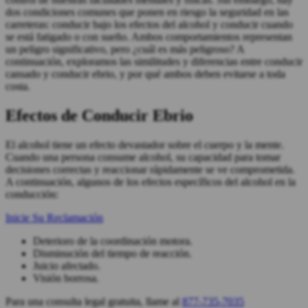
dos condiciones comunes que ponen en riesgo la seguridad en las
carreteras: conducir bajo los efectos del alcohol y conducir cuando
se está fatigado o con sueño. Ambos comportamientos representan
un peligro significativo, pero ¿cuál es más peligroso? A
continuación, exploramos las similitudes y diferencias entre conducir
cansado y conducir ebrio, y por qué ambos deben evitarse a toda
costa.
Efectos de Conducir Ebrio
El alcohol tiene un efecto devastador sobre el cuerpo y la mente.
Cuando una persona consume alcohol, su capacidad para tomar
decisiones correctas y reaccionar rápidamente se ve comprometida.
A continuación, algunos de los efectos específicos del alcohol en la
conducción:
Inicie Su Reclamación
Deterioro de la coordinación motora.
Disminución del tiempo de reacción.
Juicio afectado.
Visión borrosa.
Para una consulta legal gratuita, llame al
877-735-7035