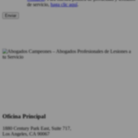
de servicio,
haga clic aquí
.
Oficina Principal
1880 Century Park East, Suite 717,
Los Angeles, CA 90067