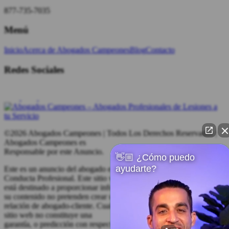
877-735-7035
Menú
Inicio
Acerca de Abogados Campeones
Blog
Contacto
Redes Sociales
©2026 Abogados Campeones | Todos Los Derechos Reservados |
Abogados Campeones es
Responsable por este Anuncio.
👋🏼 ¿Cómo puedo
ayudarte?
Este es un anuncio del abogado en cumplimiento con las Reglas de
Conducta Profesional. Este sitio web
está destinado a proporcionar información general. Este sitio web y
su contenido no pretenden crear una
relación de abogado-cliente. Cualquier testimonio o respaldo en este
sitio web no constituye una
garantía, o predicción con respecto al resultado de su asunto legal.