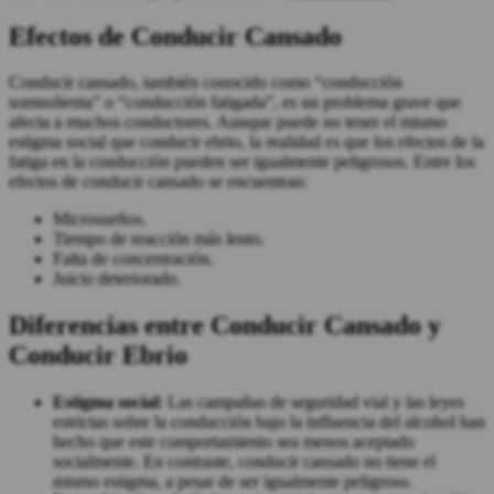
Efectos de Conducir Cansado
Conducir cansado, también conocido como “conducción
somnolienta” o “conducción fatigada”, es un problema grave que
afecta a muchos conductores. Aunque puede no tener el mismo
estigma social que conducir ebrio, la realidad es que los efectos de la
fatiga en la conducción pueden ser igualmente peligrosos. Entre los
efectos de conducir cansado se encuentran:
Microsueños.
Tiempo de reacción más lento.
Falta de concentración.
Juicio deteriorado.
Diferencias entre Conducir Cansado y
Conducir Ebrio
Estigma social
: Las campañas de seguridad vial y las leyes
estrictas sobre la conducción bajo la influencia del alcohol han
hecho que este comportamiento sea menos aceptado
socialmente. En contraste, conducir cansado no tiene el
mismo estigma, a pesar de ser igualmente peligroso.