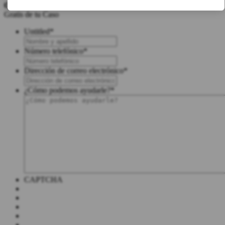
Obtén una
Evaluación
Gratis de tu Caso
Untitled
*
Número telefónico
*
Dirección de correo electrónico
*
¿Cómo podemos ayudarle?
*
CAPTCHA