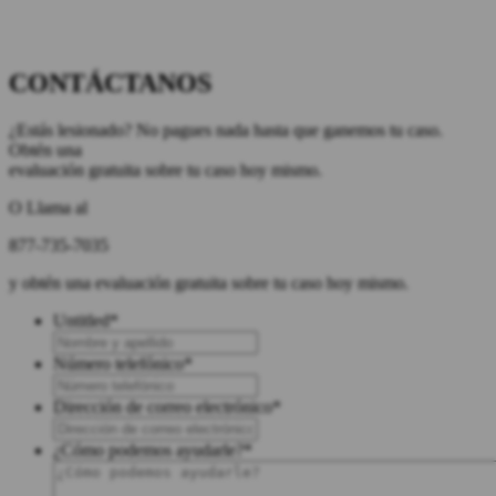
CONTÁCTANOS
¿Estás lesionado? No pagues nada hasta que ganemos tu caso.
Obtén una
evaluación gratuita sobre tu caso hoy mismo.
O Llama al
877-735-7035
y obtén una evaluación gratuita sobre tu caso hoy mismo.
Untitled
*
Número telefónico
*
Dirección de correo electrónico
*
¿Cómo podemos ayudarle?
*