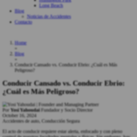
Long Beach
Blog
Noticias de Accidentes
Contacto
Home
»
Blog
»
Conducir Cansado vs. Conducir Ebrio: ¿Cuál es Más
Peligroso?
Conducir Cansado vs. Conducir Ebrio:
¿Cuál es Más Peligroso?
Por
Yosi Yahoudai
Fundador y Socio Director
October 16, 2024
Accidentes de auto, Conducción Segura
El acto de conducir requiere estar alerta, enfocado y con pleno
control de nuestras facultades mentales y físicas. Sin embargo, hay