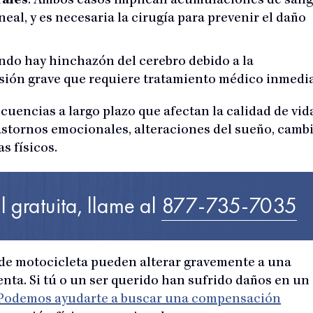
ales
: Ambos casos implican acumulaciones de sang
al, y es necesaria la cirugía para prevenir el daño
ando hay hinchazón del cerebro debido a la
esión grave que requiere tratamiento médico inmedia
uencias a largo plazo que afectan la calidad de vid
trastornos emocionales, alteraciones del sueño, camb
s físicos.
l gratuita, llame al
877-735-7035
 de motocicleta pueden alterar gravemente a una
enta. Si tú o un ser querido han sufrido daños en un
Podemos ayudarte a buscar una compensación