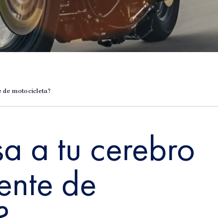
e de motocicleta?
a a tu cerebro
ente de