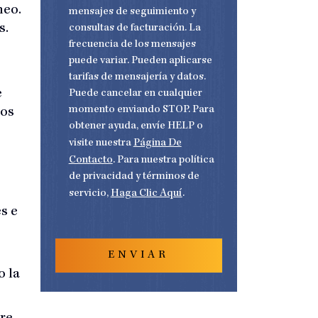
a
t
d
neo.
r
mensajes de seguimiento y
r
*
l
ó
s.
consultas de facturación. La
e
n
?
i
frecuencia de los mensajes
*
c
o
puede variar. Pueden aplicarse
*
tarifas de mensajería y datos.
e
Puede cancelar en cualquier
momento enviando STOP. Para
nos
obtener ayuda, envíe HELP o
visite nuestra
Página De
Contacto
. Para nuestra política
de privacidad y términos de
servicio,
Haga Clic Aquí
.
s e
o la