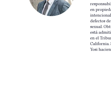
responsabil
en propieda
intencional
defectos d
sexual. Obt
está admiti
en el Tribu
California.
Yosi hacien