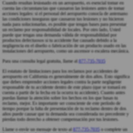
Cuando resultas lesionado en un aeropuerto, es esencial tomar en
cuenta las circunstancias que causaron las lesiones antes de tomar
acciones legales: si el personal del aeropuerto conocía de antemano
las condiciones inseguras que causaron tus lesiones y no hicieron
nada para solucionarlas, es posible que tengas bases para presentar
un reclamo por responsabilidad de locales. Por otro lado, Usted
puede que tengas una demanda válida de responsabilidad por
productos defectuosos si tu accidente fue causado debido a la
negligencia en el diseño o fabricación de un producto usado en las
instalaciones del aeropuerto, como un ascensor o escalera mecánica.
Para una consulta legal gratuita, llame al
877-735-7035
El estatuto de limitaciones para los reclamos por accidentes de
aeropuerto en California es generalmente de dos años. Esto significa
que debes emprender acciones legales contra la parte negligente
responsable de tu accidente dentro de este plazo (que se tomará en
cuenta a partir de la fecha en la ocurra tu accidente). Cuanto antes
puedas llamar la atención sobre los hechos en los que basas tu
reclamo, mejor. Es importante ser consciente de este período de
tiempo porque la falta de presentación de tu reclamo dentro de dos
años puede causar que tu demanda sea considerada no precedente y
pierdas todo derecho a obtener compensación por tus lesiones.
Llame o envíe un mensaje de texto al
877-735-7035
o complete un