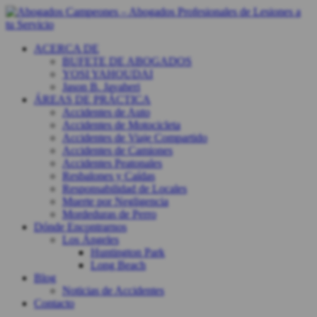
ACERCA DE
BUFETE DE ABOGADOS
YOSI YAHOUDAI
Jason B. Javaheri
ÁREAS DE PRÁCTICA
Accidentes de Auto
Accidentes de Motocicleta
Accidentes de Viaje Compartido
Accidentes de Camiones
Accidentes Peatonales
Resbalones y Caídas
Responsabilidad de Locales
Muerte por Negligencia
Mordeduras de Perro
Dónde Encontrarnos
Los Ángeles
Huntington Park
Long Beach
Blog
Noticias de Accidentes
Contacto