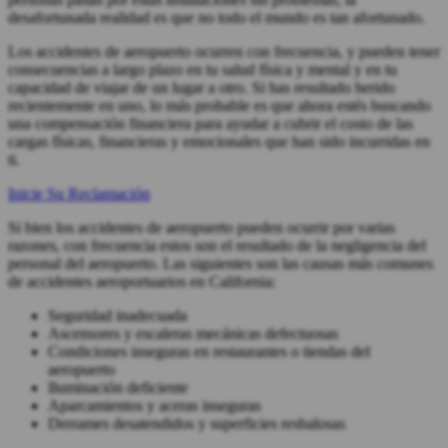
desafortunada realidad es que no todo el mundo es tan afortunado.
Los accidentes de aeropuerto ocurren con frecuencia, y pueden tener
consecuencias a largo plazo en tu salud física y mental y en tu
capacidad de viajar de un lugar a otro. Si has resultado herido
recientemente en uno, lo más probable es que ahora estés buscando
una compensación financiera para ayudar a cubrir el costo de las
cargas físicas, financieras y emocionales que han sido incurridas en
ti.
Inicie Su Reclamación
Si bien los accidentes de aeropuerto pueden ocurrir por varias
razones, con frecuencia estos son el resultado de la negligencia del
personal del aeropuerto. Las siguientes son las causas más comunes
de accidentes aeroportuarios en California:
Seguridad inadecuada
Ascensores y escaleras mecánicas defectuosas
Condiciones inseguras en restaurantes o tiendas del
aeropuerto
Iluminación deficiente
Aparcamientos y aceras inseguras
Derrames desatendidos y superficies resbalosas