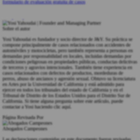
formulario de evaluación gratuita de casos
Sobre el autor
Yosi Yahoudai es fundador y socio director de J&Y. Su práctica se
compone principalmente de casos relacionados con accidentes de
automóviles y motocicletas, pero también representa a personas en
demandas por responsabilidad en locales, incluidas demandas por
condiciones peligrosas en propiedades públicas, conductas delictivas
de terceros y agravios intencionales. También tiene experiencia en
casos relacionados con defectos de productos, mordeduras de
perros, abuso de ancianos y agresión sexual. Obtuvo su licenciatura
en Artes por la Universidad de California y está admitido para
ejercer en todos los tribunales del estado de California y en el
Tribunal de Distrito de los Estados Unidos para el Distrito Sur de
California. Si tiene alguna pregunta sobre este artículo, puede
contactar a Yosi haciendo clic aquí.
Página Revisada Por
Abogados Campeones
Las declaraciones contenidas en este documento fueron revisadas