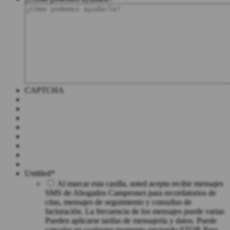
CAPTCHA
Untitled
*
Al marcar esta casilla, usted acepta recibir mensajes
SMS de Abogados Campeones para recordatorios de
citas, mensajes de seguimiento y consultas de
facturación. La frecuencia de los mensajes puede variar.
Pueden aplicarse tarifas de mensajería y datos. Puede
cancelar en cualquier momento enviando STOP. Para