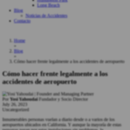
Long Beach
Blog
Noticias de Accidentes
Contacto
Home
»
Blog
»
Cómo hacer frente legalmente a los accidentes de aeropuerto
Cómo hacer frente legalmente a los
accidentes de aeropuerto
Por
Yosi Yahoudai
Fundador y Socio Director
July 26, 2023
Uncategorized
Innumerables personas vuelan a diario desde o a varios de los
aeropuertos ubicados en California. Y aunque la mayoría de estas
personas pasan por estas instalaciones sin problemas, la