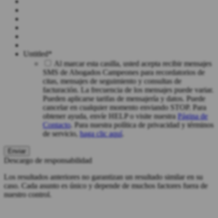
Untitled
*
Al marcar esta casilla, usted acepta recibir mensajes
SMS de Abogados Campeones para recordatorios de
citas, mensajes de seguimiento y consultas de
facturación. La frecuencia de los mensajes puede variar.
Pueden aplicarse tarifas de mensajería y datos. Puede
cancelar en cualquier momento enviando STOP. Para
obtener ayuda, envíe HELP o visite nuestra
Página de
Contacto
. Para nuestra política de privacidad y términos
de servicio,
haga clic aquí
.
Descargo de responsabilidad
Los resultados anteriores no garantizan un resultado similar en su
caso. Cada asunto es único y depende de muchos factores fuera de
nuestro control.