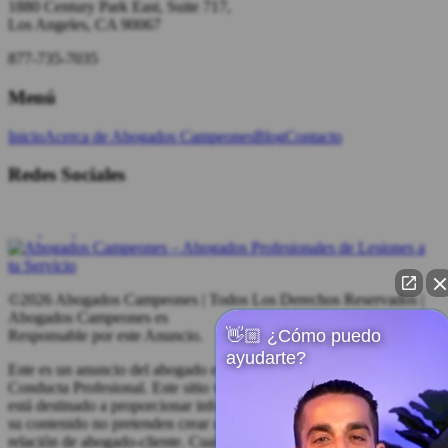
1880 Century Park East, Suite 717,
Los Angeles, CA 90067
877-735-7035
Menú
Inicio
Acerca de Abogados Campeones
Blog
Contacto
Redes Sociales
©2026 Abogados Campeones | Todos Los Derechos Reservados |
Abogados Campeones es
👋🏼 ¿Cómo puedo
Responsable por este Anuncio.
ayudarte?
Este es un anuncio del abogado en cumplimiento con las Reglas de
Conducta Profesional. Este sitio web
está destinado a proporcionar información general. Este sitio web y
su contenido no pretenden crear una
relación de abogado-cliente. Cualquier testimonio o respaldo en este