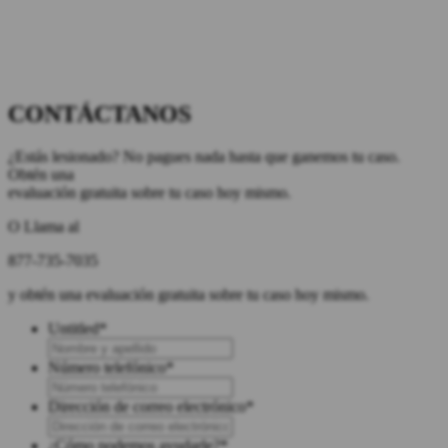
CONTÁCTANOS
¿Estás lesionado? No pagues nada hasta que ganemos tu caso.
Obtén una
evaluación gratuita sobre tu caso hoy mismo.
O Llama al
877-735-7035
y obtén una evaluación gratuita sobre tu caso hoy mismo.
Untitled
*
Número telefónico
*
Dirección de correo electrónico
*
¿Cómo podemos ayudarle?
*