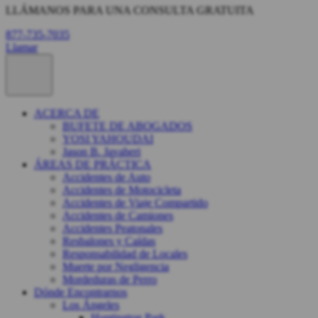
LLÁMANOS PARA UNA CONSULTA GRATUITA
877-735-7035
Llamar
ACERCA DE
BUFETE DE ABOGADOS
YOSI YAHOUDAI
Jason B. Javaheri
ÁREAS DE PRÁCTICA
Accidentes de Auto
Accidentes de Motocicleta
Accidentes de Viaje Compartido
Accidentes de Camiones
Accidentes Peatonales
Resbalones y Caídas
Responsabilidad de Locales
Muerte por Negligencia
Mordeduras de Perro
Dónde Encontrarnos
Los Ángeles
Huntington Park